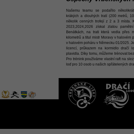
Našemu teamu se podařilo několikrát 
krákých a dlouhých tratí (200 metrů, 1
několik cenných trofejí z 2 a 3 místa.
2023,2024,2026 získal zlatou pamětní
Benátkách, na trati která vedla přes
kilometrů a titul mistr Moravy v halovém
v halovém poháru v Německu 01/2025. Je 
licencí, průkazem na kormidlo dračí 
plavidla. Díky tomu, můžeme trénovat bez
Pro trénink používáme vlastní raft na sle
loď pro 10 osob u našich spřátelených dra