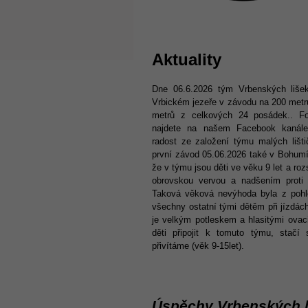
Aktuality
Dne 06.6.2026 tým Vrbenských lišek
Vrbickém jezeře v závodu na 200 metr
metrů z celkových 24 posádek.. Fo
najdete na našem Facebook kanál
radost ze založení týmu malých lišti
první závod 05.06.2026 také v Bohumín 
že v týmu jsou děti ve věku 9 let a rozsa
obrovskou vervou a nadšením proti 
Taková věková nevýhoda byla z pohl
všechny ostatní tými dětěm při jízdách 
je velkým potleskem a hlasitými ovac
děti připojit k tomuto týmu, stačí
přivítáme (věk 9-15let).
Úspěchy Vrbenských l