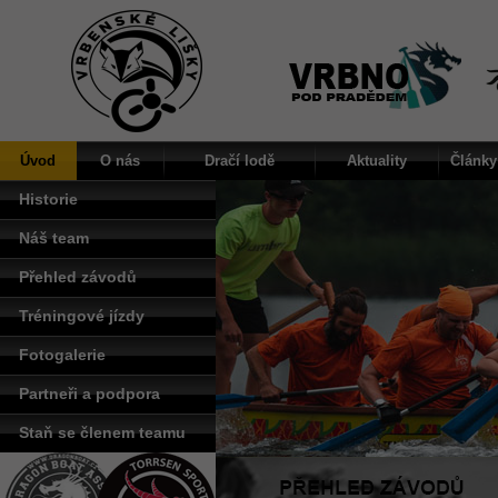
Úvod
O nás
Dračí lodě
Aktuality
Články
Historie
Náš team
Přehled závodů
Tréningové jízdy
Fotogalerie
Partneři a podpora
Staň se členem teamu